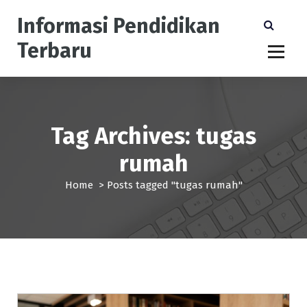
S
Informasi Pendidikan
k
i
Terbaru
p
t
o
c
o
n
Tag Archives: tugas
t
rumah
e
n
Home
>
Posts tagged "tugas rumah"
t