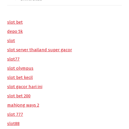
slot bet
depo 5k
slot
slot server thailand super gacor
slot77
slot olympus
slot bet kecil
slot gacor hari ini
slot bet 200
mahjong ways 2
slot 777
slot88