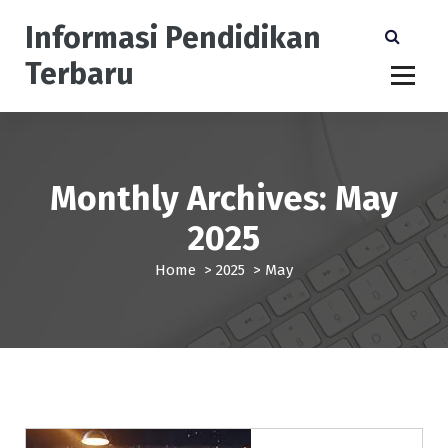
S
Informasi Pendidikan
k
i
Terbaru
p
t
o
c
o
n
Monthly Archives: May
t
2025
e
n
Home
>
2025
>
May
t