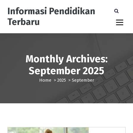
S
Informasi Pendidikan
k
i
Terbaru
p
t
o
c
o
n
Monthly Archives:
t
September 2025
e
n
Home
>
2025
>
September
t