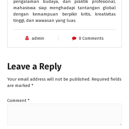
pengalaman budaya, dan praktik profesional,
mahasiswa siap menghadapi tantangan global
dengan kemampuan berpikir kritis, kreativitas
tinggi, dan wawasan yang luas.
admin
0 Comments
Leave a Reply
Your email address will not be published.
Required fields
are marked
*
Comment
*