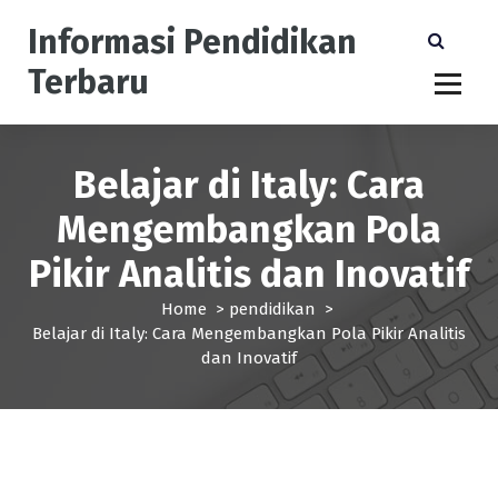
S
Informasi Pendidikan
k
i
Terbaru
p
t
o
c
Belajar di Italy: Cara
o
n
Mengembangkan Pola
t
e
Pikir Analitis dan Inovatif
n
t
Home
>
pendidikan
>
Belajar di Italy: Cara Mengembangkan Pola Pikir Analitis
dan Inovatif