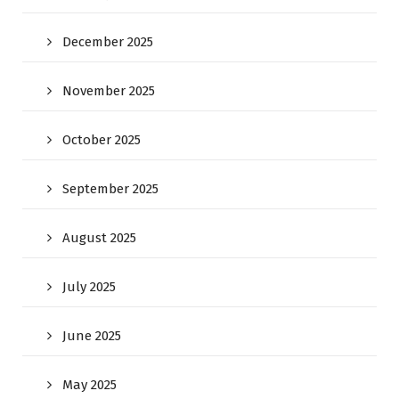
December 2025
November 2025
October 2025
September 2025
August 2025
July 2025
June 2025
May 2025