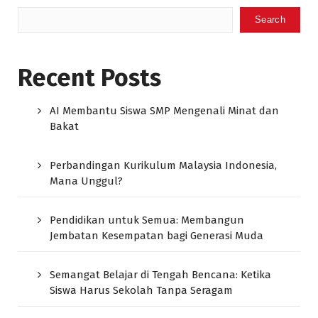
Search
Recent Posts
AI Membantu Siswa SMP Mengenali Minat dan
Bakat
Perbandingan Kurikulum Malaysia Indonesia,
Mana Unggul?
Pendidikan untuk Semua: Membangun
Jembatan Kesempatan bagi Generasi Muda
Semangat Belajar di Tengah Bencana: Ketika
Siswa Harus Sekolah Tanpa Seragam