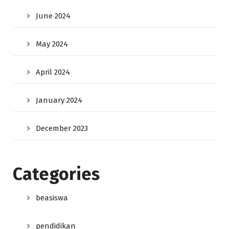
June 2024
May 2024
April 2024
January 2024
December 2023
Categories
beasiswa
pendidikan