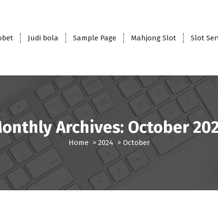
obet
Judi bola
Sample Page
Mahjong Slot
Slot Se
onthly Archives: October 20
Home
>
2024
>
October