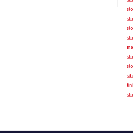
sl
slo
slo
slo
ma
slo
sl
sit
lin
sl