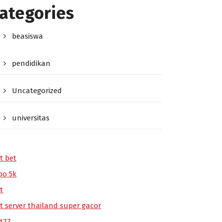
ategories
beasiswa
pendidikan
Uncategorized
universitas
t bet
po 5k
t
ot server thailand super gacor
ot77