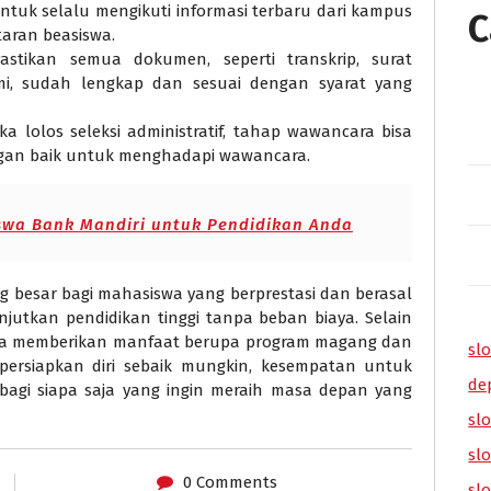
untuk selalu mengikuti informasi terbaru dari kampus
C
aran beasiswa.
Pastikan semua dokumen, seperti transkrip, surat
i, sudah lengkap dan sesuai dengan syarat yang
Jika lolos seleksi administratif, tahap wawancara bisa
engan baik untuk menghadapi wawancara.
wa Bank Mandiri untuk Pendidikan Anda
 besar bagi mahasiswa yang berprestasi dan berasal
utkan pendidikan tinggi tanpa beban biaya. Selain
juga memberikan manfaat berupa program magang dan
slo
ersiapkan diri sebaik mungkin, kesempatan untuk
de
bagi siapa saja yang ingin meraih masa depan yang
slo
sl
0 Comments
sl