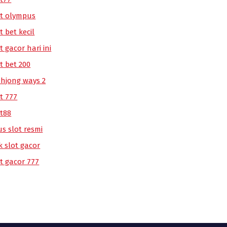
ot olympus
t bet kecil
t gacor hari ini
t bet 200
hjong ways 2
t 777
ot88
us slot resmi
k slot gacor
ot gacor 777