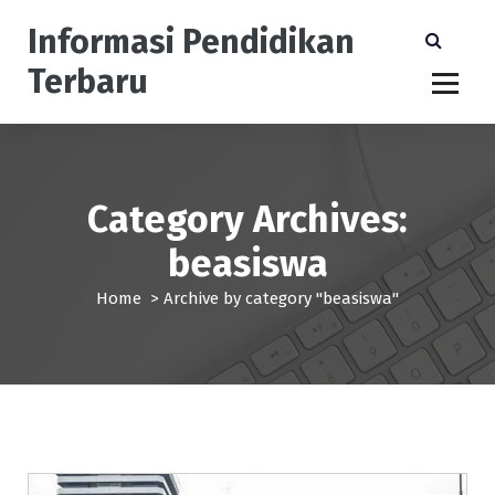
S
Informasi Pendidikan
k
i
Terbaru
p
t
o
c
o
n
Category Archives:
t
beasiswa
e
n
Home
>
Archive by category "beasiswa"
t