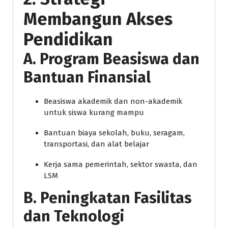
Membangun Akses
Pendidikan
A. Program Beasiswa dan
Bantuan Finansial
Beasiswa akademik dan non-akademik
untuk siswa kurang mampu
Bantuan biaya sekolah, buku, seragam,
transportasi, dan alat belajar
Kerja sama pemerintah, sektor swasta, dan
LSM
B. Peningkatan Fasilitas
dan Teknologi