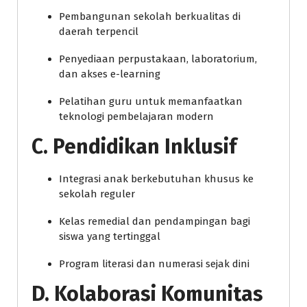
Pembangunan sekolah berkualitas di
daerah terpencil
Penyediaan perpustakaan, laboratorium,
dan akses e-learning
Pelatihan guru untuk memanfaatkan
teknologi pembelajaran modern
C. Pendidikan Inklusif
Integrasi anak berkebutuhan khusus ke
sekolah reguler
Kelas remedial dan pendampingan bagi
siswa yang tertinggal
Program literasi dan numerasi sejak dini
D. Kolaborasi Komunitas