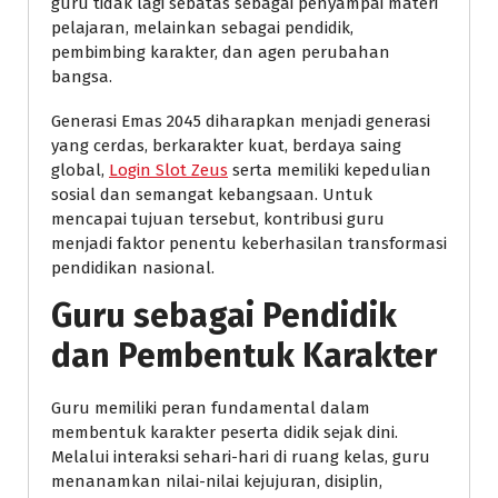
guru tidak lagi sebatas sebagai penyampai materi
pelajaran, melainkan sebagai pendidik,
pembimbing karakter, dan agen perubahan
bangsa.
Generasi Emas 2045 diharapkan menjadi generasi
yang cerdas, berkarakter kuat, berdaya saing
global,
Login Slot Zeus
serta memiliki kepedulian
sosial dan semangat kebangsaan. Untuk
mencapai tujuan tersebut, kontribusi guru
menjadi faktor penentu keberhasilan transformasi
pendidikan nasional.
Guru sebagai Pendidik
dan Pembentuk Karakter
Guru memiliki peran fundamental dalam
membentuk karakter peserta didik sejak dini.
Melalui interaksi sehari-hari di ruang kelas, guru
menanamkan nilai-nilai kejujuran, disiplin,