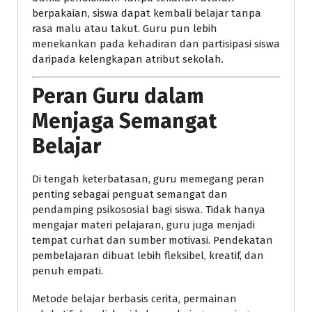
berpakaian, siswa dapat kembali belajar tanpa
rasa malu atau takut. Guru pun lebih
menekankan pada kehadiran dan partisipasi siswa
daripada kelengkapan atribut sekolah.
Peran Guru dalam
Menjaga Semangat
Belajar
Di tengah keterbatasan, guru memegang peran
penting sebagai penguat semangat dan
pendamping psikososial bagi siswa. Tidak hanya
mengajar materi pelajaran, guru juga menjadi
tempat curhat dan sumber motivasi. Pendekatan
pembelajaran dibuat lebih fleksibel, kreatif, dan
penuh empati.
Metode belajar berbasis cerita, permainan