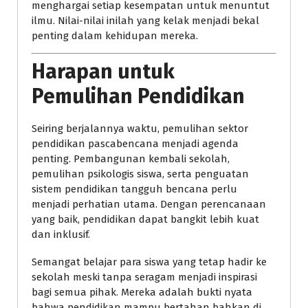
menghargai setiap kesempatan untuk menuntut
ilmu. Nilai-nilai inilah yang kelak menjadi bekal
penting dalam kehidupan mereka.
Harapan untuk
Pemulihan Pendidikan
Seiring berjalannya waktu, pemulihan sektor
pendidikan pascabencana menjadi agenda
penting. Pembangunan kembali sekolah,
pemulihan psikologis siswa, serta penguatan
sistem pendidikan tangguh bencana perlu
menjadi perhatian utama. Dengan perencanaan
yang baik, pendidikan dapat bangkit lebih kuat
dan inklusif.
Semangat belajar para siswa yang tetap hadir ke
sekolah meski tanpa seragam menjadi inspirasi
bagi semua pihak. Mereka adalah bukti nyata
bahwa pendidikan mampu bertahan bahkan di