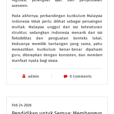
regulasi, perangkat ajar, dan penyesuaian
asesmen.
Pada akhirnya, perbandingan kurikulum Malaysia
Indonesia tidak perlu dilihat sebagai persaingan
mutlak. Malaysia unggul dari sisi keteraturan
struktur, sedangkan Indonesia menarik dari sisi
fleksibilitas dan penguatan konteks lokal.
Keduanya memiliki tantangan yang sama, yaitu
memastikan kurikulum benar-benar dipahami
guru, diterapkan dengan konsisten, dan memberi
manfaat nyata bagi siswa.
admin
0 Comments
pendidikan
Feb 24 2026
Pendidikan untuk Semua: Membangun