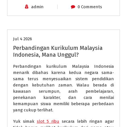
admin
0 Comments
pendidikan
Jul 4 2026
Perbandingan Kurikulum Malaysia
Indonesia, Mana Unggul?
Perbandingan kurikulum Malaysia Indonesia
menarik dibahas karena kedua negara sama-
sama terus menyesuaikan sistem pendidikan
dengan kebutuhan zaman. Walau berada di
kawasan serumpun, arah pembelajaran,
penekanan karakter, dan cara menilai
kemampuan siswa memiliki beberapa perbedaan
yang cukup terlihat.
Yuk simak
slot 5 ribu
secara lebih ringan agar