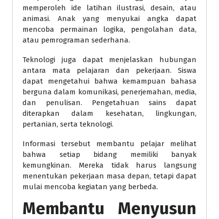
memperoleh ide latihan ilustrasi, desain, atau
animasi. Anak yang menyukai angka dapat
mencoba permainan logika, pengolahan data,
atau pemrograman sederhana.
Teknologi juga dapat menjelaskan hubungan
antara mata pelajaran dan pekerjaan. Siswa
dapat mengetahui bahwa kemampuan bahasa
berguna dalam komunikasi, penerjemahan, media,
dan penulisan. Pengetahuan sains dapat
diterapkan dalam kesehatan, lingkungan,
pertanian, serta teknologi.
Informasi tersebut membantu pelajar melihat
bahwa setiap bidang memiliki banyak
kemungkinan. Mereka tidak harus langsung
menentukan pekerjaan masa depan, tetapi dapat
mulai mencoba kegiatan yang berbeda.
Membantu Menyusun