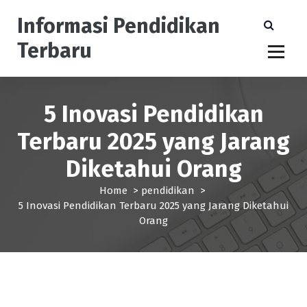
S
Informasi Pendidikan
k
i
Terbaru
p
t
o
c
5 Inovasi Pendidikan
o
n
Terbaru 2025 yang Jarang
t
e
Diketahui Orang
n
t
Home
>
pendidikan
>
5 Inovasi Pendidikan Terbaru 2025 yang Jarang Diketahui
Orang