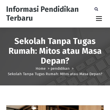
S
Informasi Pendidikan
k
i
Terbaru
p
t
o
c
Sekolah Tanpa Tugas
o
n
Rumah: Mitos atau Masa
t
e
Depan?
n
t
Home
>
pendidikan
>
Sekolah Tanpa Tugas Rumah: Mitos atau Masa Depan?