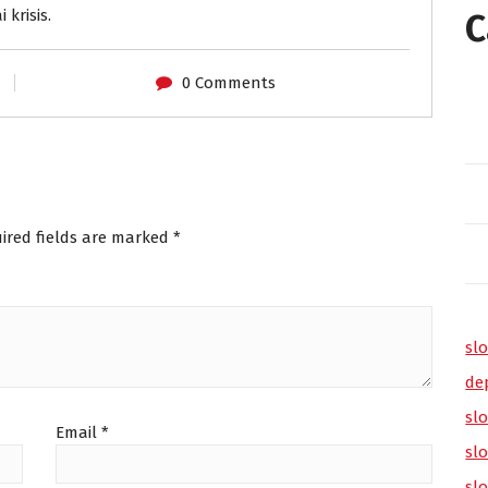
krisis.
C
0 Comments
ired fields are marked
*
slo
de
slo
Email
*
sl
sl