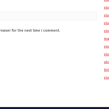
sl
slo
slo
rowser for the next time I comment.
slo
ma
slo
sl
sit
lin
sl