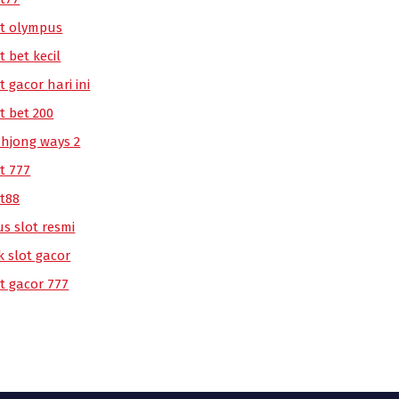
ot olympus
t bet kecil
t gacor hari ini
t bet 200
hjong ways 2
t 777
ot88
us slot resmi
k slot gacor
ot gacor 777