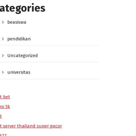
ategories
beasiswa
pendidikan
Uncategorized
universitas
t bet
po 5k
t
ot server thailand super gacor
ot77