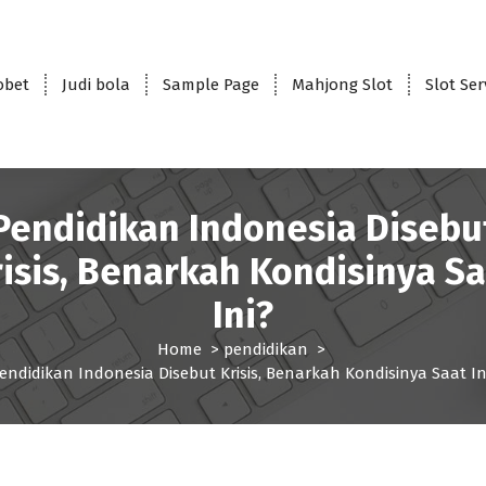
obet
Judi bola
Sample Page
Mahjong Slot
Slot Se
Pendidikan Indonesia Disebu
isis, Benarkah Kondisinya S
Ini?
Home
>
pendidikan
>
endidikan Indonesia Disebut Krisis, Benarkah Kondisinya Saat In