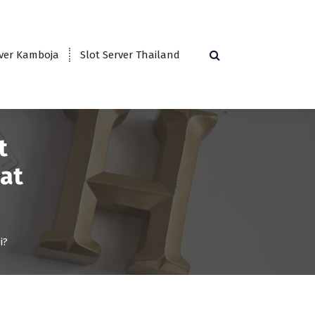
rver Kamboja
Slot Server Thailand
t
aat
i?