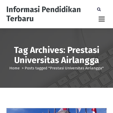
S
Informasi Pendidikan
k
i
Terbaru
p
t
o
c
o
n
Tag Archives: Prestasi
t
Universitas Airlangga
e
n
Home
>
Posts tagged "Prestasi Universitas Airlangga"
t