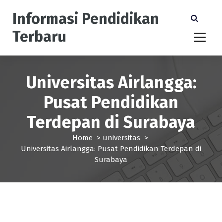
S
Informasi Pendidikan
k
i
Terbaru
p
t
o
c
Universitas Airlangga:
o
n
Pusat Pendidikan
t
e
Terdepan di Surabaya
n
t
Home
>
universitas
>
Universitas Airlangga: Pusat Pendidikan Terdepan di
Surabaya