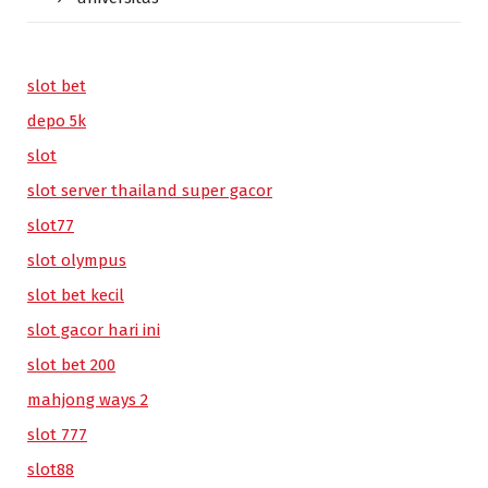
slot bet
depo 5k
slot
slot server thailand super gacor
slot77
slot olympus
slot bet kecil
slot gacor hari ini
slot bet 200
mahjong ways 2
slot 777
slot88