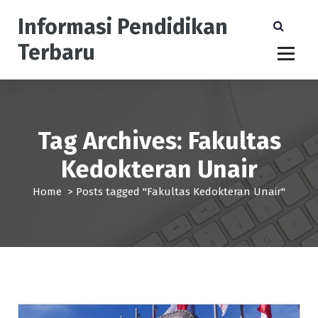
S
Informasi Pendidikan
k
i
Terbaru
p
t
o
c
o
n
Tag Archives: Fakultas
t
Kedokteran Unair
e
n
Home
>
Posts tagged "Fakultas Kedokteran Unair"
t