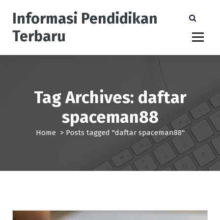
S
Informasi Pendidikan
k
i
Terbaru
p
t
o
c
o
n
Tag Archives: daftar
t
spaceman88
e
n
Home
>
Posts tagged "daftar spaceman88"
t