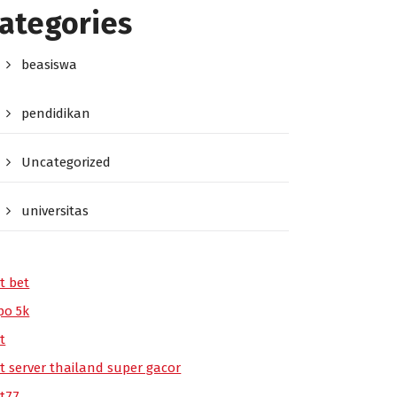
ategories
beasiswa
pendidikan
Uncategorized
universitas
t bet
po 5k
t
ot server thailand super gacor
ot77