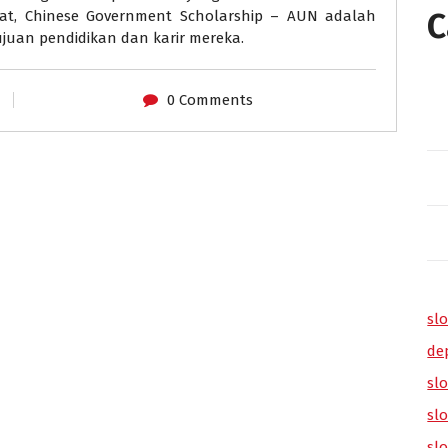
C
kat, Chinese Government Scholarship – AUN adalah
juan pendidikan dan karir mereka.
0 Comments
slo
de
slo
sl
sl