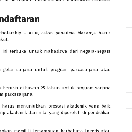
a ini bertujuan untuk menarik mahasiswa berbakat
endaftaran
holarship – AUN, calon penerima biasanya harus
kut:
 ini terbuka untuk mahasiswa dari negara-negara
 gelar sarjana untuk program pascasarjana atau
 berusia di bawah 25 tahun untuk program sarjana
m pascasarjana.
harus menunjukkan prestasi akademik yang baik,
rip akademik dan nilai yang diperoleh di pendidikan
apkan memiliki kemampuan berbahasa Inggris atau