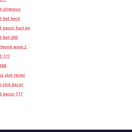
ot olympus
t bet kecil
t gacor hari ini
t bet 200
hjong ways 2
t 777
ot88
us slot resmi
k slot gacor
ot gacor 777