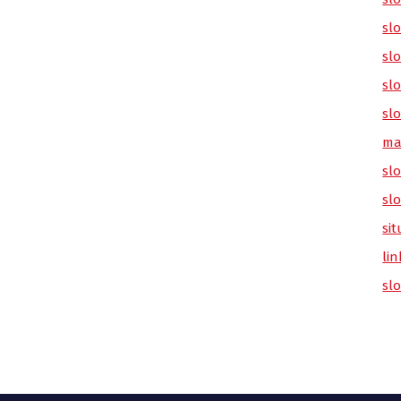
sl
slo
slo
slo
ma
slo
sl
sit
lin
sl