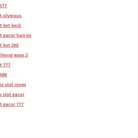
ot77
ot olympus
t bet kecil
t gacor hari ini
t bet 200
hjong ways 2
t 777
ot88
us slot resmi
k slot gacor
ot gacor 777