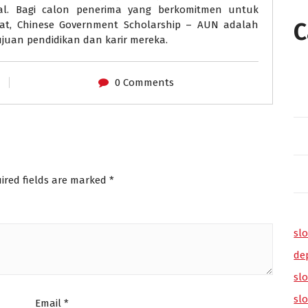
al. Bagi calon penerima yang berkomitmen untuk
C
kat, Chinese Government Scholarship – AUN adalah
juan pendidikan dan karir mereka.
0 Comments
ired fields are marked
*
slo
de
slo
sl
Email
*