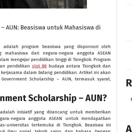
 – AUN: Beasiswa untuk Mahasiswa di
 adalah program beasiswa yang disponsori oleh
g mahasiswa dari negara-negara anggota ASEAN
alam mengejar pendidikan tinggi di Tiongkok. Program
gan pendidikan
slot 88
budaya antara Tiongkok dan
erjasama dalam bidang pendidikan. Artikel ini akan
 Government Scholarship – AUN, termasuk syarat,
R
rnment Scholarship – AUN?
dalah inisiatif yang dirancang untuk memberikan
egara-negara anggota ASEAN untuk mendapatkan
tas-universitas terkemuka di Tiongkok. Beasiswa ini
A
uk ilmu sosial, teknik, sains, dan bahasa. Dengan