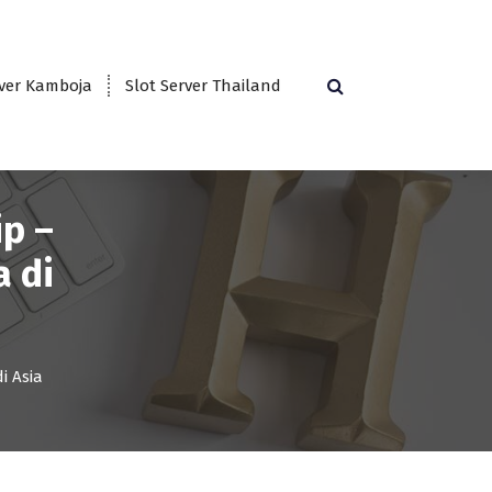
rver Kamboja
Slot Server Thailand
p –
 di
i Asia