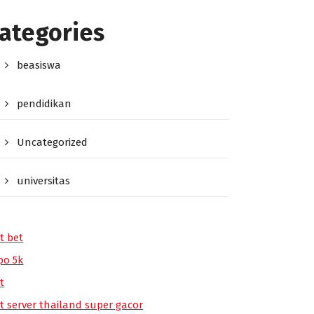
ategories
beasiswa
pendidikan
Uncategorized
universitas
t bet
po 5k
t
ot server thailand super gacor