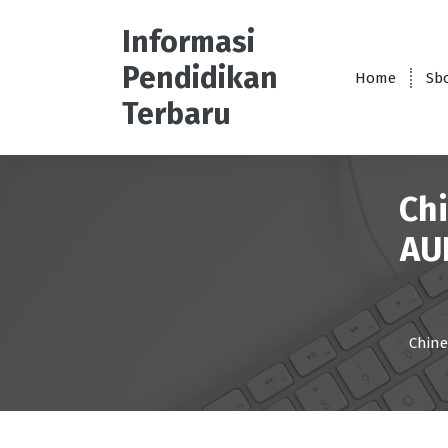
S
k
Informasi
i
Pendidikan
p
Home
Sb
t
Terbaru
o
c
o
n
Ch
t
e
AU
n
t
Chine