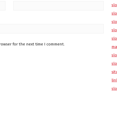
sl
sl
slo
slo
slo
rowser for the next time I comment.
ma
slo
sl
sit
lin
sl