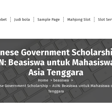
obet
Judi bola
Sample Page
Mahjong Slot
Slot Se
inese Government Scholarshi
N: Beasiswa untuk Mahasiswa
Asia Tenggara
Home
>
beasiswa
>
se Government Scholarship – AUN: Beasiswa untuk Mahasiswa d
Tenggara