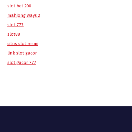
slot bet 200
mahjong ways 2
slot 777
slot88
situs slot resmi
link slot gacor
slot gacor 777