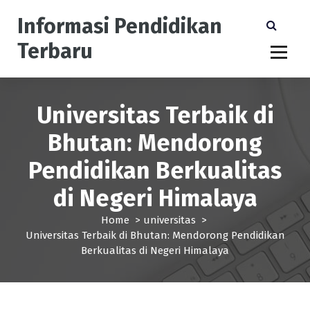
S
Informasi Pendidikan
k
i
Terbaru
p
t
o
c
Universitas Terbaik di
o
n
Bhutan: Mendorong
t
e
Pendidikan Berkualitas
n
t
di Negeri Himalaya
Home
>
universitas
>
Universitas Terbaik di Bhutan: Mendorong Pendidikan
Berkualitas di Negeri Himalaya