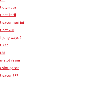
ot olympus
t bet kecil
t gacor hari ini
t bet 200
hjong ways 2
t 777
ot88
us slot resmi
k slot gacor
ot gacor 777