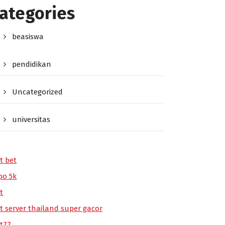
ategories
beasiswa
pendidikan
Uncategorized
universitas
t bet
po 5k
t
ot server thailand super gacor
ot77