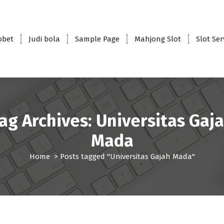
obet
Judi bola
Sample Page
Mahjong Slot
Slot Se
ag Archives: Universitas Gaj
Mada
Home
>
Posts tagged "Universitas Gajah Mada"