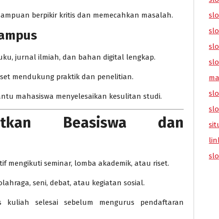
sl
ampuan berpikir kritis dan memecahkan masalah.
slo
Kampus
slo
ku, jurnal ilmiah, dan bahan digital lengkap.
slo
iset mendukung praktik dan penelitian.
ma
slo
tu mahasiswa menyelesaikan kesulitan studi.
sl
patkan Beasiswa dan
sit
lin
sl
ktif mengikuti seminar, lomba akademik, atau riset.
lahraga, seni, debat, atau kegiatan sosial.
 kuliah selesai sebelum mengurus pendaftaran