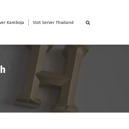
rver Kamboja
Slot Server Thailand
ah