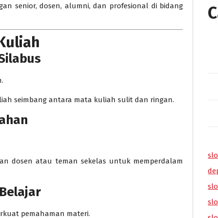
 senior, dosen, alumni, dan profesional di bidang
C
Kuliah
Silabus
.
ah seimbang antara mata kuliah sulit dan ringan.
iahan
slo
ngan dosen atau teman sekelas untuk memperdalam
de
slo
Belajar
sl
erkuat pemahaman materi.
sl