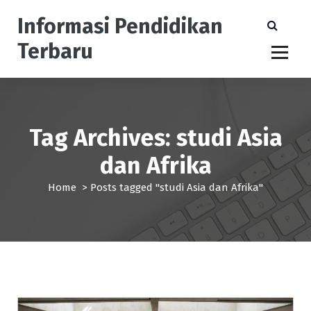
S
Informasi Pendidikan
k
i
Terbaru
p
t
o
c
o
n
Tag Archives: studi Asia
t
dan Afrika
e
n
Home
>
Posts tagged "studi Asia dan Afrika"
t