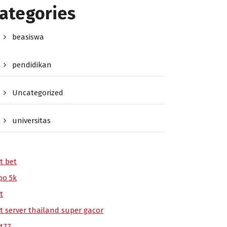
ategories
beasiswa
pendidikan
Uncategorized
universitas
t bet
po 5k
t
ot server thailand super gacor
ot77