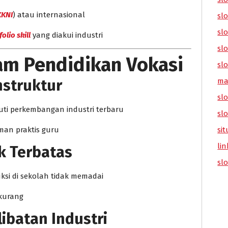
KKNI
) atau internasional
sl
slo
olio skill
yang diakui industri
slo
lam Pendidikan Vokasi
slo
nstruktur
ma
slo
uti perkembangan industri terbaru
sl
man praktis guru
sit
lin
ik Terbatas
sl
si di sekolah tidak memadai
 kurang
libatan Industri