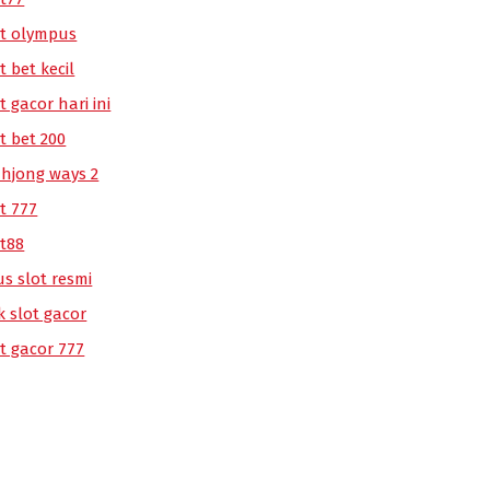
ot olympus
t bet kecil
t gacor hari ini
t bet 200
hjong ways 2
t 777
ot88
us slot resmi
k slot gacor
ot gacor 777