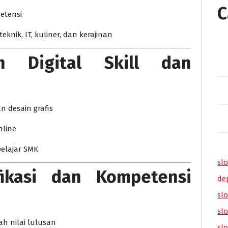
C
etensi
knik, IT, kuliner, dan kerajinan
n Digital Skill dan
an desain grafis
nline
pelajar SMK
slo
fikasi dan Kompetensi
de
slo
sl
h nilai lulusan
sl