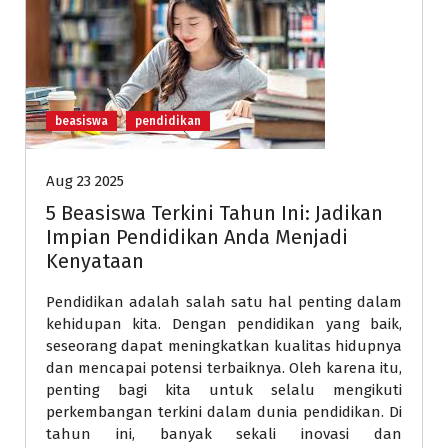
beasiswa
pendidikan
Aug 23 2025
5 Beasiswa Terkini Tahun Ini: Jadikan
Impian Pendidikan Anda Menjadi
Kenyataan
Pendidikan adalah salah satu hal penting dalam
kehidupan kita. Dengan pendidikan yang baik,
seseorang dapat meningkatkan kualitas hidupnya
dan mencapai potensi terbaiknya. Oleh karena itu,
penting bagi kita untuk selalu mengikuti
perkembangan terkini dalam dunia pendidikan. Di
tahun ini, banyak sekali inovasi dan