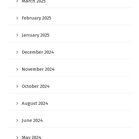
March 2025
February 2025
January 2025
December 2024
November 2024
October 2024
August 2024
June 2024
May 2024