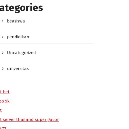
ategories
beasiswa
pendidikan
Uncategorized
universitas
t bet
po 5k
t
ot server thailand super gacor
ot77