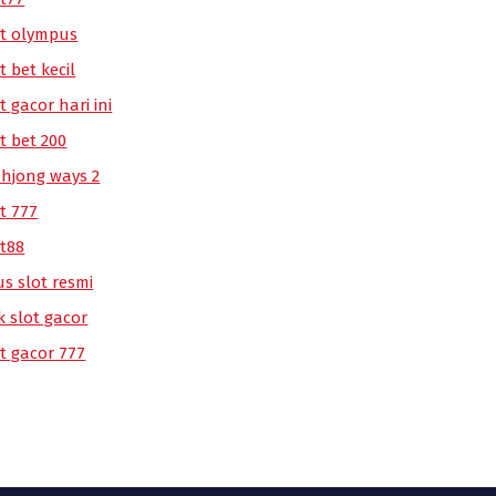
ot olympus
t bet kecil
t gacor hari ini
t bet 200
hjong ways 2
t 777
ot88
us slot resmi
k slot gacor
ot gacor 777