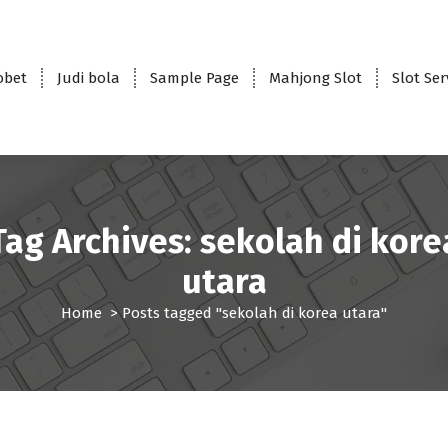
obet
Judi bola
Sample Page
Mahjong Slot
Slot Se
Tag Archives: sekolah di kore
utara
Home
>
Posts tagged "sekolah di korea utara"