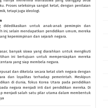
ang hanya menerima mahasiswa yang dianggap setia
ku. Proses seleksinya sangat ketat, dengan penilaian
k, tetapi juga ideologi.
n
g didedikasikan untuk anak-anak pemimpin dan
olah ini, selain mendapatkan pendidikan umum, mereka
tang kepemimpinan dan sejarah negara.
asar, banyak siswa yang diarahkan untuk mengikuti
elatihan ini bertujuan untuk mempersiapkan mereka
 tentara yang siap membela negara.
erpusat dan dikelola secara ketat oleh negara dengan
ra dan loyalitas terhadap pemerintah. Meskipun
idikan di dunia, fokus Korea Utara pada pendidikan
pada negara menjadi inti dari pendidikan mereka. Di
etap menjadi salah satu pilar utama dalam membentuk
nya