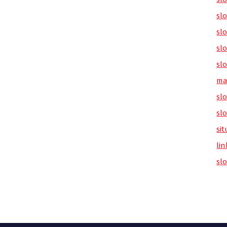
sl
slo
slo
slo
ma
slo
sl
sit
lin
sl