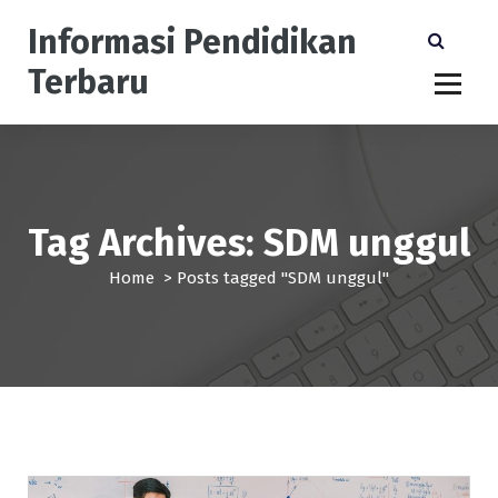
S
Informasi Pendidikan
k
i
Terbaru
p
t
o
c
o
n
Tag Archives: SDM unggul
t
e
Home
>
Posts tagged "SDM unggul"
n
t