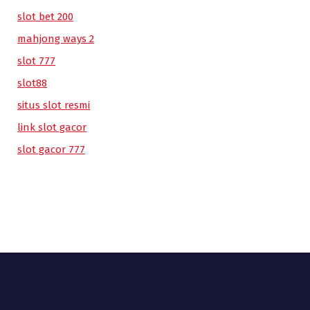
slot bet 200
mahjong ways 2
slot 777
slot88
situs slot resmi
link slot gacor
slot gacor 777