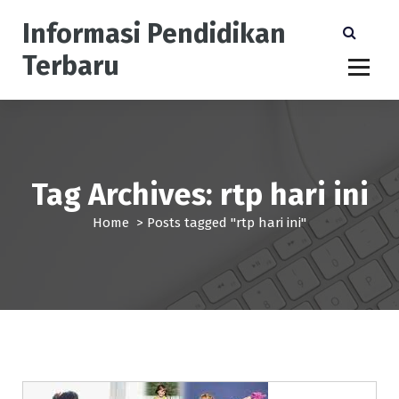
S
Informasi Pendidikan
k
i
Terbaru
p
t
o
c
o
n
Tag Archives: rtp hari ini
t
e
Home
>
Posts tagged "rtp hari ini"
n
t