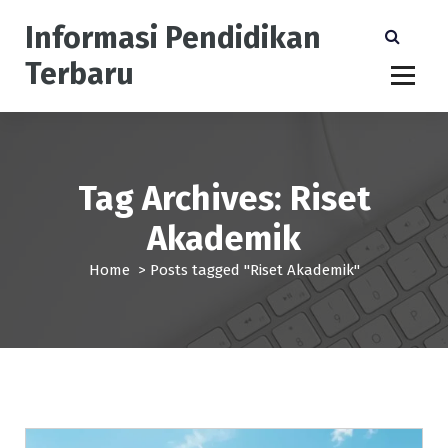
S
Informasi Pendidikan
k
i
Terbaru
p
t
o
c
o
n
Tag Archives: Riset
t
Akademik
e
n
Home
>
Posts tagged "Riset Akademik"
t