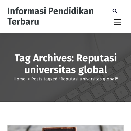
S
Informasi Pendidikan
k
i
Terbaru
p
t
o
c
o
n
Tag Archives: Reputasi
t
universitas global
e
n
Home
>
Posts tagged "Reputasi universitas global"
t