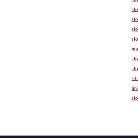
sl
slo
slo
slo
ma
slo
sl
sit
lin
sl