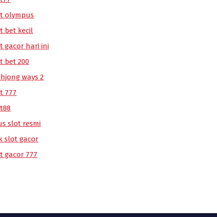
ot olympus
t bet kecil
t gacor hari ini
t bet 200
hjong ways 2
t 777
ot88
us slot resmi
k slot gacor
ot gacor 777