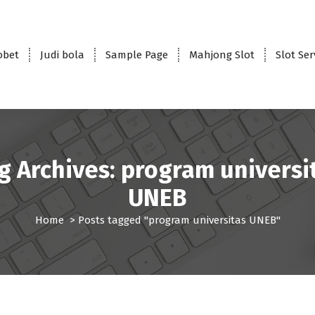
obet
Judi bola
Sample Page
Mahjong Slot
Slot Se
g Archives: program universi
UNEB
Home
>
Posts tagged "program universitas UNEB"