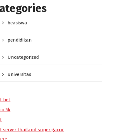
ategories
beasiswa
pendidikan
Uncategorized
universitas
t bet
po 5k
t
ot server thailand super gacor
ot77