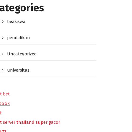
ategories
beasiswa
pendidikan
Uncategorized
universitas
t bet
po 5k
t
ot server thailand super gacor
ot77