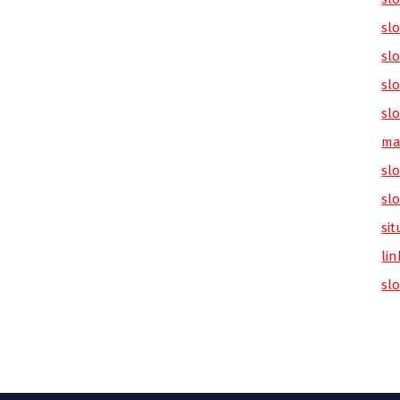
sl
slo
slo
slo
ma
slo
sl
sit
lin
sl