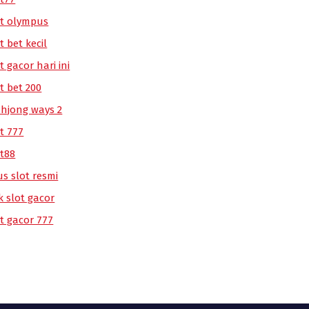
ot olympus
t bet kecil
t gacor hari ini
t bet 200
hjong ways 2
t 777
ot88
us slot resmi
k slot gacor
ot gacor 777