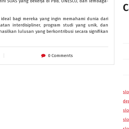
ni SOAS yang bekerja di PBB, UNESCO, dan lembaga-
C
n ideal bagi mereka yang ingin memahami dunia dari
tan interdisipliner, program studi yang unik, dan
asilkan lulusan yang berkontribusi secara signifikan
0 Comments
slo
de
slo
sl
sl