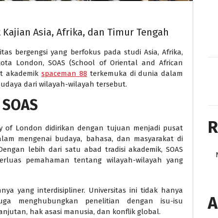
 Kajian Asia, Afrika, dan Timur Tengah
tas bergengsi yang berfokus pada studi Asia, Afrika,
kota London, SOAS (School of Oriental and African
sat akademik
spaceman 88
terkemuka di dunia dalam
budaya dari wilayah-wilayah tersebut.
n SOAS
R
ty of London didirikan dengan tujuan menjadi pusat
alam mengenai budaya, bahasa, dan masyarakat di
Dengan lebih dari satu abad tradisi akademik, SOAS
rluas pemahaman tentang wilayah-wilayah yang
a yang interdisipliner. Universitas ini tidak hanya
A
juga menghubungkan penelitian dengan isu-isu
jutan, hak asasi manusia, dan konflik global.