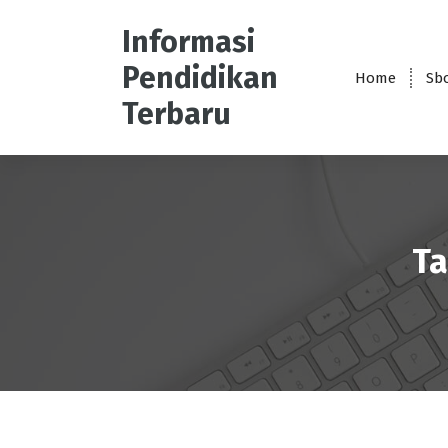
S
k
Informasi
i
Pendidikan
p
Home
Sb
t
Terbaru
o
c
o
n
t
e
Ta
n
t