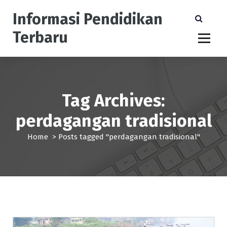
S
Informasi Pendidikan
k
i
Terbaru
p
t
o
c
o
n
Tag Archives:
t
perdagangan tradisional
e
n
Home
>
Posts tagged "perdagangan tradisional"
t