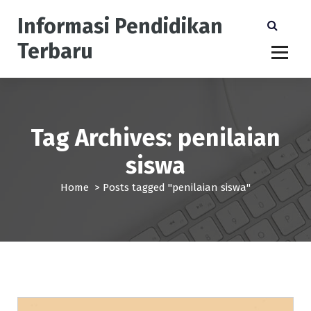
S
Informasi Pendidikan
k
i
Terbaru
p
t
o
c
o
n
Tag Archives: penilaian
t
siswa
e
n
Home
>
Posts tagged "penilaian siswa"
t