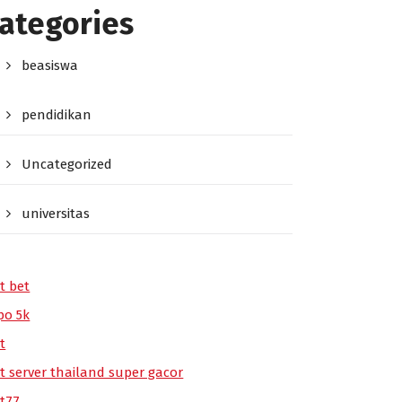
ategories
beasiswa
pendidikan
Uncategorized
universitas
t bet
po 5k
t
ot server thailand super gacor
ot77