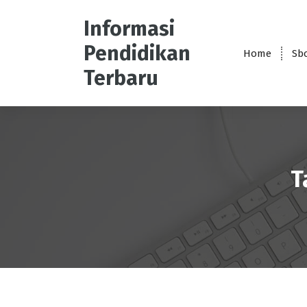
S
k
Informasi
i
Pendidikan
p
Home
Sb
t
Terbaru
o
c
o
n
t
e
T
n
t