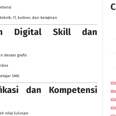
C
etensi
knik, IT, kuliner, dan kerajinan
n Digital Skill dan
an desain grafis
nline
pelajar SMK
slo
fikasi dan Kompetensi
de
slo
sl
h nilai lulusan
sl