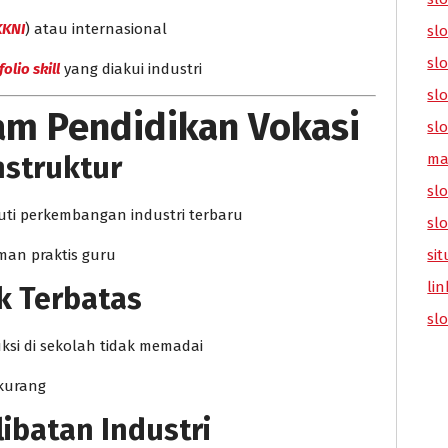
KKNI
) atau internasional
sl
slo
olio skill
yang diakui industri
slo
lam Pendidikan Vokasi
slo
nstruktur
ma
slo
uti perkembangan industri terbaru
sl
man praktis guru
sit
lin
ik Terbatas
sl
si di sekolah tidak memadai
 kurang
libatan Industri