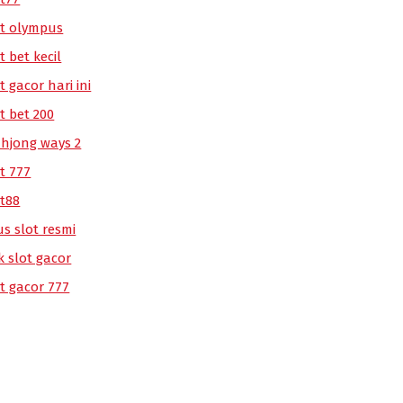
ot olympus
t bet kecil
t gacor hari ini
t bet 200
hjong ways 2
t 777
ot88
us slot resmi
k slot gacor
ot gacor 777