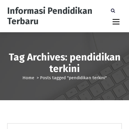
S
Informasi Pendidikan
k
i
Terbaru
p
t
o
c
o
n
Tag Archives: pendidikan
t
terkini
e
n
Home
>
Posts tagged "pendidikan terkini"
t
pendidikan