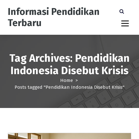
S
Informasi Pendidikan
k
i
Terbaru
p
t
o
c
o
Tag Archives: Pendidikan
n
t
Indonesia Disebut Krisis
e
n
Home
>
t
Posts tagged "Pendidikan Indonesia Disebut Krisis"