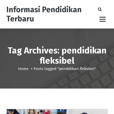
S
Informasi Pendidikan
k
i
Terbaru
p
t
o
c
o
n
Tag Archives: pendidikan
t
fleksibel
e
n
Home
>
Posts tagged "pendidikan fleksibel"
t