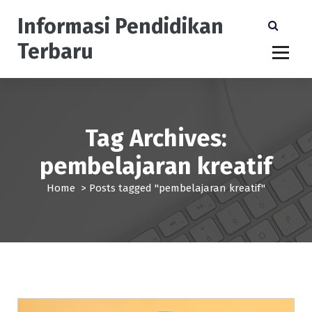
S
Informasi Pendidikan
k
i
Terbaru
p
t
o
c
o
n
Tag Archives:
t
pembelajaran kreatif
e
n
Home
>
Posts tagged "pembelajaran kreatif"
t