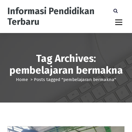
S
Informasi Pendidikan
k
i
Terbaru
p
t
o
c
o
n
Tag Archives:
t
pembelajaran bermakna
e
n
Home
>
Posts tagged "pembelajaran bermakna"
t