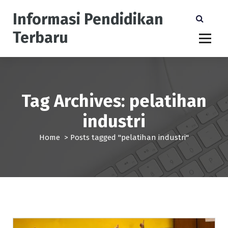
S
Informasi Pendidikan
k
i
Terbaru
p
t
o
c
o
n
Tag Archives: pelatihan
t
industri
e
n
Home
>
Posts tagged "pelatihan industri"
t