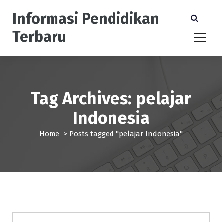
S
Informasi Pendidikan
k
i
Terbaru
p
t
o
c
o
n
Tag Archives: pelajar
t
Indonesia
e
n
Home
>
Posts tagged "pelajar Indonesia"
t
beasiswa
pendidikan
universitas