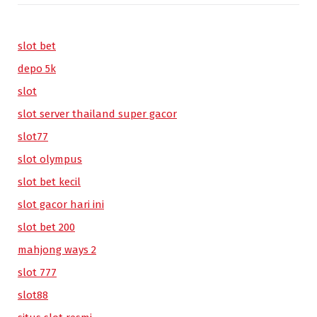
slot bet
depo 5k
slot
slot server thailand super gacor
slot77
slot olympus
slot bet kecil
slot gacor hari ini
slot bet 200
mahjong ways 2
slot 777
slot88