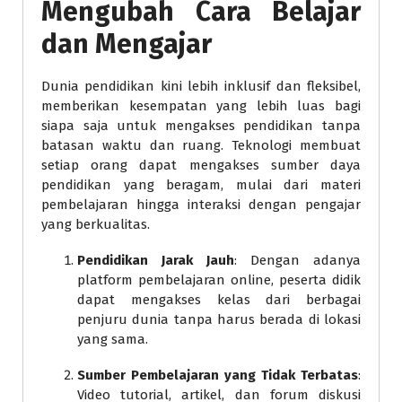
Mengubah Cara Belajar
dan Mengajar
Dunia pendidikan kini lebih inklusif dan fleksibel,
memberikan kesempatan yang lebih luas bagi
siapa saja untuk mengakses pendidikan tanpa
batasan waktu dan ruang. Teknologi membuat
setiap orang dapat mengakses sumber daya
pendidikan yang beragam, mulai dari materi
pembelajaran hingga interaksi dengan pengajar
yang berkualitas.
Pendidikan Jarak Jauh
: Dengan adanya
platform pembelajaran online, peserta didik
dapat mengakses kelas dari berbagai
penjuru dunia tanpa harus berada di lokasi
yang sama.
Sumber Pembelajaran yang Tidak Terbatas
:
Video tutorial, artikel, dan forum diskusi