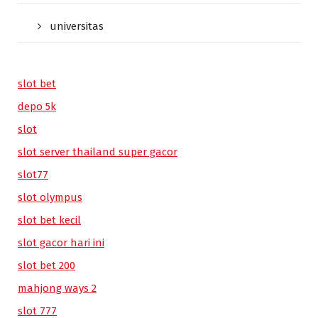
universitas
slot bet
depo 5k
slot
slot server thailand super gacor
slot77
slot olympus
slot bet kecil
slot gacor hari ini
slot bet 200
mahjong ways 2
slot 777