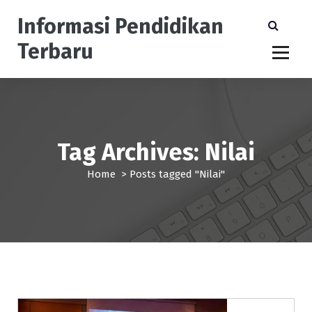
S
Informasi Pendidikan
k
i
Terbaru
p
t
o
c
o
n
Tag Archives: Nilai
t
e
Home
>
Posts tagged "Nilai"
n
t