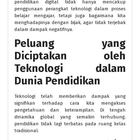
pendidikan digital tidak hanya mencakup
penggunaan perangkat teknologi dalam proses
belajar mengajar, tetapi juga bagaimana kita
menghadapinya dengan bijak, agar tidak terjebak
dalam dampak negatifnya.
Peluang yang
Diciptakan oleh
Teknologi dalam
Dunia Pendidikan
Teknologi telah memberikan dampak yang
signifikan terhadap cara kita mengakses
pengetahuan dan keterampilan. Di tengah
dinamika global yang semakin terhubung,
pendidikan tidak lagi terbatas pada ruang kelas
tradisional.