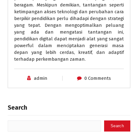
beragam. Meskipun demikian, tantangan seperti
ketimpangan akses teknologi dan perubahan cara
berpikir pendidikan perlu dihadapi dengan strategi
yang tepat. Dengan mengoptimalkan peluang
yang ada dan mengatasi tantangan ini,
pendidikan digital dapat menjadi alat yang sangat
powerful dalam menciptakan generasi masa
depan yang lebih cerdas, kreatif, dan adaptif
terhadap perkembangan zaman.
admin
0 Comments
Search
Search