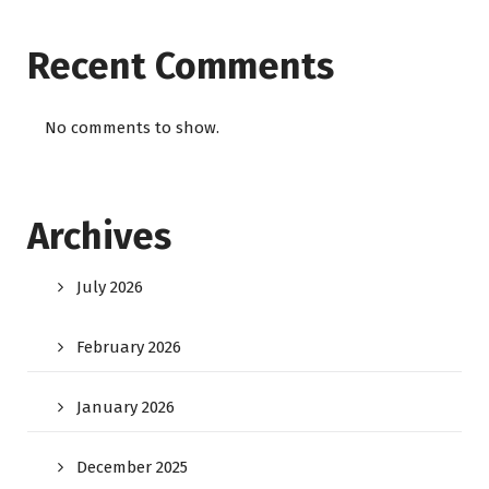
Recent Comments
No comments to show.
Archives
July 2026
February 2026
January 2026
December 2025