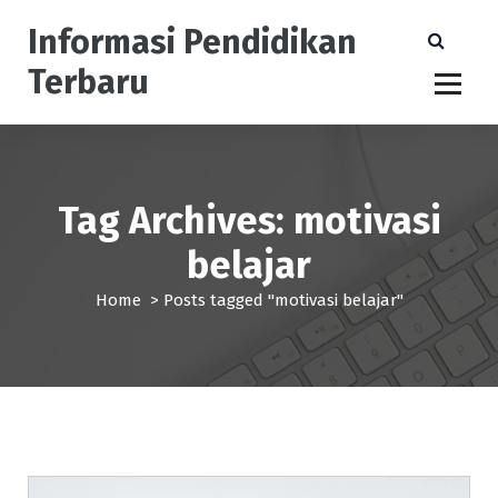
S
Informasi Pendidikan
k
i
Terbaru
p
t
o
c
o
n
Tag Archives: motivasi
t
belajar
e
n
Home
>
Posts tagged "motivasi belajar"
t