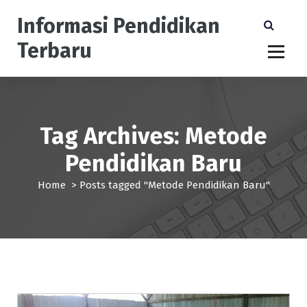
S
Informasi Pendidikan
k
i
Terbaru
p
t
o
c
o
n
Tag Archives: Metode
t
Pendidikan Baru
e
n
Home
>
Posts tagged "Metode Pendidikan Baru"
t