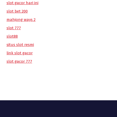
slot gacor hari ini
slot bet 200
mahjong ways 2
slot 777
slot88
situs slot resmi
link slot gacor
slot gacor 777