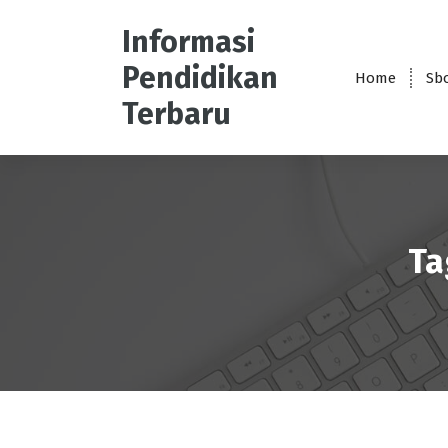
S
k
Informasi
i
Pendidikan
p
Home
Sb
t
Terbaru
o
c
o
n
t
e
Ta
n
t