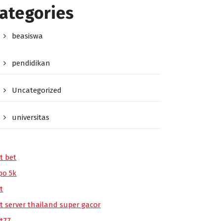
ategories
beasiswa
pendidikan
Uncategorized
universitas
t bet
po 5k
t
ot server thailand super gacor
ot77