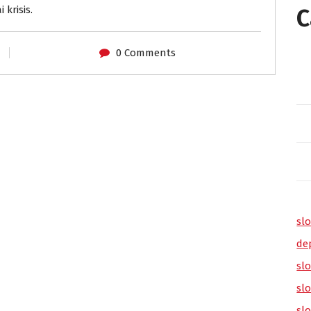
krisis.
C
0 Comments
slo
de
slo
sl
sl