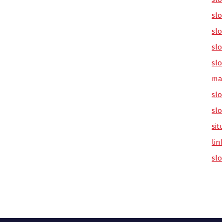
sl
slo
slo
slo
ma
slo
sl
sit
lin
sl