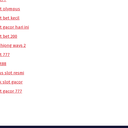
ot olympus
t bet kecil
t gacor hari ini
t bet 200
hjong ways 2
t 777
ot88
us slot resmi
k slot gacor
ot gacor 777