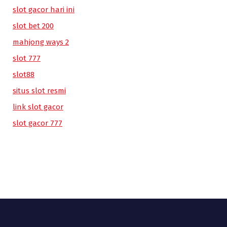
slot gacor hari ini
slot bet 200
mahjong ways 2
slot 777
slot88
situs slot resmi
link slot gacor
slot gacor 777