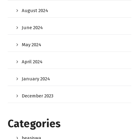
August 2024
June 2024
May 2024
April 2024
January 2024
December 2023
Categories
beasiswa