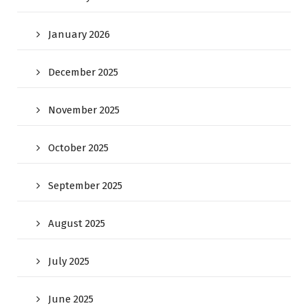
January 2026
December 2025
November 2025
October 2025
September 2025
August 2025
July 2025
June 2025