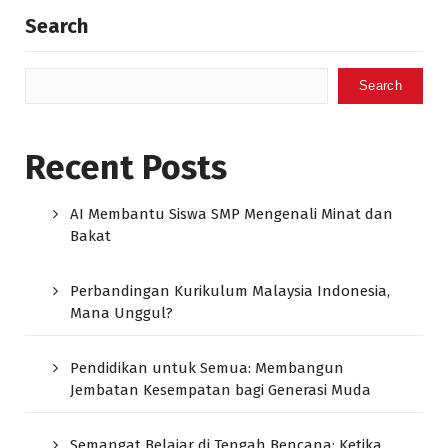
Search
Search
Recent Posts
AI Membantu Siswa SMP Mengenali Minat dan
Bakat
Perbandingan Kurikulum Malaysia Indonesia,
Mana Unggul?
Pendidikan untuk Semua: Membangun
Jembatan Kesempatan bagi Generasi Muda
Semangat Belajar di Tengah Bencana: Ketika