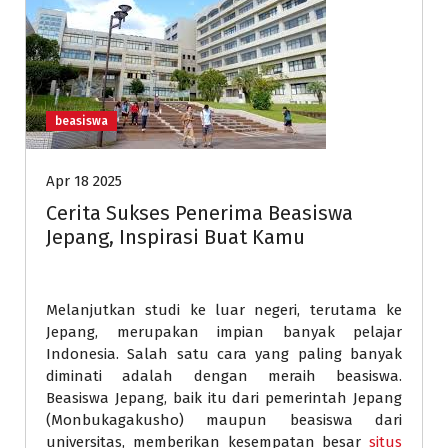
beasiswa
Apr 18 2025
Cerita Sukses Penerima Beasiswa
Jepang, Inspirasi Buat Kamu
Melanjutkan studi ke luar negeri, terutama ke
Jepang, merupakan impian banyak pelajar
Indonesia. Salah satu cara yang paling banyak
diminati adalah dengan meraih beasiswa.
Beasiswa Jepang, baik itu dari pemerintah Jepang
(Monbukagakusho) maupun beasiswa dari
universitas, memberikan kesempatan besar
situs