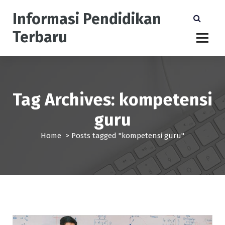
S
Informasi Pendidikan
k
i
Terbaru
p
t
o
c
o
n
Tag Archives: kompetensi
t
guru
e
n
Home
>
Posts tagged "kompetensi guru"
t