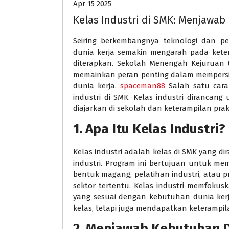
Apr 15 2025
Kelas Industri di SMK: Menjawab
Seiring berkembangnya teknologi dan p
dunia kerja semakin mengarah pada kete
diterapkan. Sekolah Menengah Kejuruan 
memainkan peran penting dalam mempers
dunia kerja.
spaceman88
Salah satu cara
industri di SMK. Kelas industri dirancan
diajarkan di sekolah dan keterampilan prak
1. Apa Itu Kelas Industri?
Kelas industri adalah kelas di SMK yang d
industri. Program ini bertujuan untuk 
bentuk magang, pelatihan industri, atau 
sektor tertentu. Kelas industri memfokus
yang sesuai dengan kebutuhan dunia kerja
kelas, tetapi juga mendapatkan keterampil
2. Menjawab Kebutuhan D