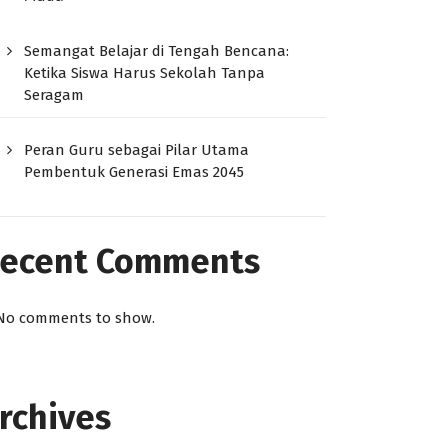
Semangat Belajar di Tengah Bencana:
Ketika Siswa Harus Sekolah Tanpa
Seragam
Peran Guru sebagai Pilar Utama
Pembentuk Generasi Emas 2045
ecent Comments
No comments to show.
rchives