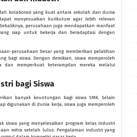
dalah kolaborasi yang kuat antara sekolah dan dunia
h dapat menyesuaikan kurikulum agar lebih relevan
 Sebaliknya, perusahaan juga mendapatkan manfaat
ang siap untuk bekerja dan beradaptasi dengan
sahaan-perusahaan besar yang memberikan pelatihan
ang bagi siswa. Dengan demikian, siswa memperoleh
a dan memperkuat keterampilan mereka melalui
stri bagi Siswa
rikan banyak keuntungan bagi siswa SMK. Selain
ap digunakan di dunia kerja, siswa juga memperoleh
ak siswa yang menyelesaikan program kelas industri
aan mitra setelah lulus. Pengalaman industri yang
unggul dalam kompetisi pasar kerja.