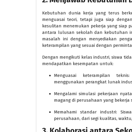
Kebutuhan dunia kerja yang terus ber
menguasai teori, tetapi juga siap deng
kesulitan menemukan pekerja yang siap p
antara lulusan sekolah dan kebutuhan ind
masalah ini dengan menyediakan penga
keterampilan yang sesuai dengan perminta
Dengan mengikuti kelas industri, siswa ti
mendapatkan kesempatan untuk:
Menguasai keterampilan tekni
menggunakan perangkat lunak indust
Mengalami simulasi pekerjaan nyata
magang di perusahaan yang bekerja 
Memahami standar industri: Sis
perusahaan, dari segi kualitas, waktu,
3. Kolaborasi antara Seko