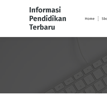
S
k
Informasi
i
Pendidikan
p
Home
Sb
t
Terbaru
o
c
o
n
t
e
n
t