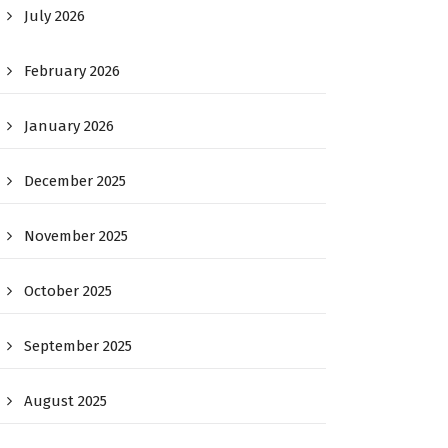
July 2026
February 2026
January 2026
December 2025
November 2025
October 2025
September 2025
August 2025