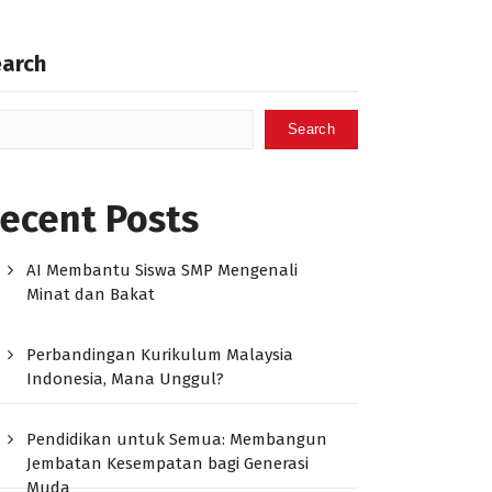
earch
Search
ecent Posts
AI Membantu Siswa SMP Mengenali
Minat dan Bakat
Perbandingan Kurikulum Malaysia
Indonesia, Mana Unggul?
Pendidikan untuk Semua: Membangun
Jembatan Kesempatan bagi Generasi
Muda