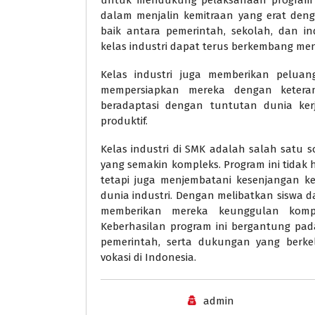
dalam menjalin kemitraan yang erat den
baik antara pemerintah, sekolah, dan in
kelas industri dapat terus berkembang men
Kelas industri juga memberikan peluan
mempersiapkan mereka dengan ketera
beradaptasi dengan tuntutan dunia ke
produktif.
Kelas industri di SMK adalah salah satu 
yang semakin kompleks. Program ini tidak
tetapi juga menjembatani kesenjangan k
dunia industri. Dengan melibatkan siswa d
memberikan mereka keunggulan kompe
Keberhasilan program ini bergantung pada
pemerintah, serta dukungan yang berke
vokasi di Indonesia.
admin