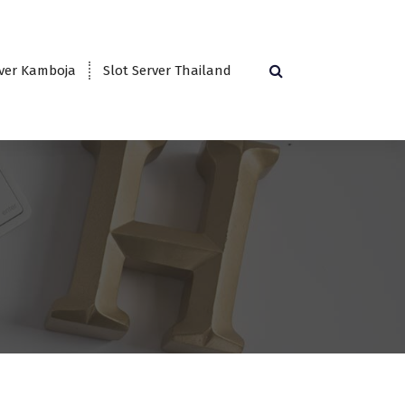
rver Kamboja
Slot Server Thailand