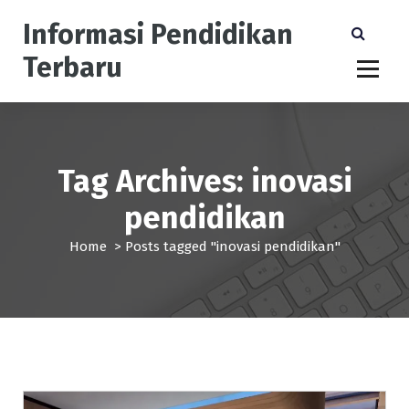
S
Informasi Pendidikan
k
i
Terbaru
p
t
o
c
o
n
Tag Archives: inovasi
t
pendidikan
e
n
Home
>
Posts tagged "inovasi pendidikan"
t