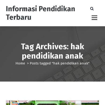
S
Informasi Pendidikan
k
i
Terbaru
p
t
o
c
o
n
Tag Archives: hak
t
pendidikan anak
e
n
Home
>
Posts tagged "hak pendidikan anak"
t