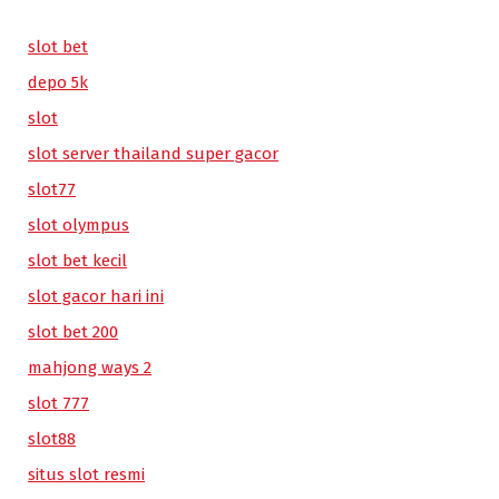
slot bet
depo 5k
slot
slot server thailand super gacor
slot77
slot olympus
slot bet kecil
slot gacor hari ini
slot bet 200
mahjong ways 2
slot 777
slot88
situs slot resmi