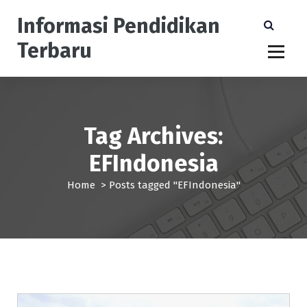
S
Informasi Pendidikan
k
i
Terbaru
p
t
o
c
o
n
Tag Archives:
t
EFIndonesia
e
n
Home
>
Posts tagged "EFIndonesia"
t