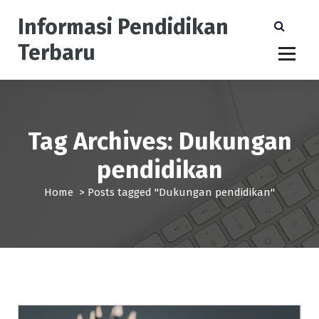
S
Informasi Pendidikan
k
i
Terbaru
p
t
o
c
o
n
Tag Archives: Dukungan
t
pendidikan
e
n
Home
>
Posts tagged "Dukungan pendidikan"
t