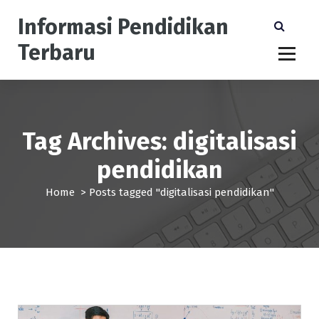
S
Informasi Pendidikan
k
i
Terbaru
p
t
o
c
o
n
Tag Archives: digitalisasi
t
pendidikan
e
n
Home
>
Posts tagged "digitalisasi pendidikan"
t